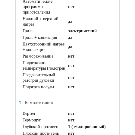
Автоматические
программы
нет
приготовления
Нижний + верхний
да
нагрев
Гриль
электрический
Гриль + конвекция
да
Двухсторонний нагрев
да
+ конвекция
Размораживание
нет
Поддержание
нет
температуры (подогрев)
Предварительный
нет
разогрев духовки
Подогрев посуды
нет
Комплектация
Вертел
нет
Термощуп
нет
Глубокий противень
1 (эмалированный)
Плоский противень
нет