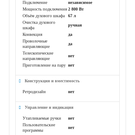
Подключение
независимое
Мощность подключения
2 800 Вт
Объём духового шкафа
67 л
Очистка духового
ручная
шкафа
Конвекция
да
Проволочные
да
направляющие
Телескопические
нет
направляющие
Приготовление на пару
нет
Конструкция и вместимость
Ретродизайн
нет
Управление и индикация
Утапливаемые ручки
нет
Пользовательские
нет
программы