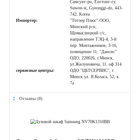
Самсунг-ро, Енгтонг-гу,
Suwon-si, Gyeonggi-do, 443-
742, Korea
Импортер:
"Тотлер Плюс" ООО,
Минский р-н,
Щомыслицкий с/с,
направление ТЭЦ-4, 3-й
пер. Монтажников, 3-16,
помещение 11; "Дансис"
ОДО, 220026, г.Минск,
ул.Жилуновича, 11, оф.314
сервисные центры:
ОДО "ЦБТСЕРВИС", г.
Минск ул. Я.Коласа, 52, к.
7а
Отзывы (0)