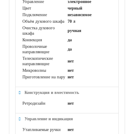
Управление
электронное
Цвет
черный
Подключение
независимое
Объём духового шкафа
70 л
Очистка духового
ручная
шкафа
Конвекция
да
Проволочные
да
направляющие
Телескопические
нет
направляющие
Микроволны
нет
Приготовление на пару
нет
Конструкция и вместимость
Ретродизайн
нет
Управление и индикация
Утапливаемые ручки
нет