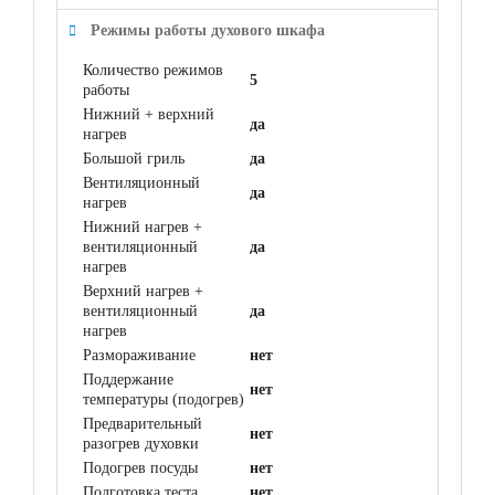
Режимы работы духового шкафа
Количество режимов
5
работы
Нижний + верхний
да
нагрев
Большой гриль
да
Вентиляционный
да
нагрев
Нижний нагрев +
вентиляционный
да
нагрев
Верхний нагрев +
вентиляционный
да
нагрев
Размораживание
нет
Поддержание
нет
температуры (подогрев)
Предварительный
нет
разогрев духовки
Подогрев посуды
нет
Подготовка теста
нет