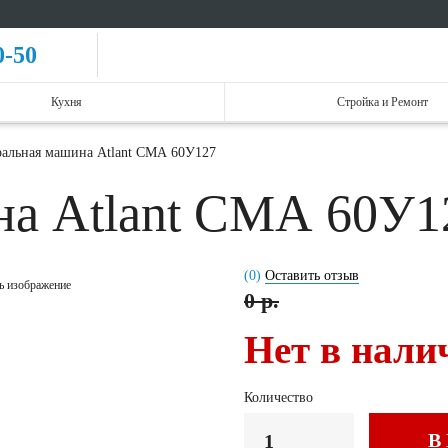
0-50
Кухня
Стройка и Ремонт
альная машина Atlant СМА 60У127
на Atlant СМА 60У
(0)
Оставить отзыв
ь изображение
0 р.
Нет в нали
Количество
В