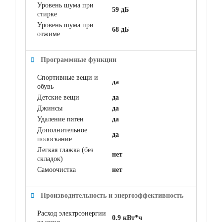
Уровень шума при
59 дБ
стирке
Уровень шума при
68 дБ
отжиме
Программные функции
Спортивные вещи и
да
обувь
Детские вещи
да
Джинсы
да
Удаление пятен
да
Дополнительное
да
полоскание
Легкая глажка (без
нет
складок)
Самоочистка
нет
Производительность и энергоэффективность
Расход электроэнергии
0.9 кВт*ч