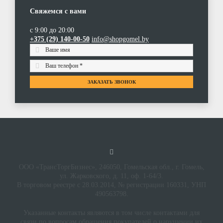
Свяжемся с вами
с 9:00 до 20:00
+375 (29) 140-00-50
info@shopgomel.by
ЗАКАЗАТЬ ЗВОНОК
ООО «ТрансТоргБизнес», 246050, Гомельская обл., г. Гомель,
ул. Жарковского, д. 11, оф. 1-64/3.
В торговом реестре с 28.03.2014, № регистрации 160331, УНП
490563798.
Указанные контакты являются в том числе контактами для
связи по вопросам обращения покупателей о нарушении их