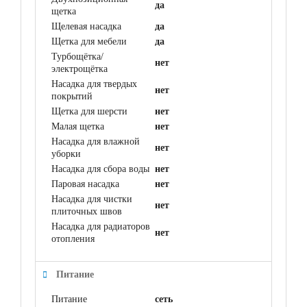
да
щетка
Щелевая насадка
да
Щетка для мебели
да
Турбощётка/
нет
электрощётка
Насадка для твердых
нет
покрытий
Щетка для шерсти
нет
Малая щетка
нет
Насадка для влажной
нет
уборки
Насадка для сбора воды
нет
Паровая насадка
нет
Насадка для чистки
нет
плиточных швов
Насадка для радиаторов
нет
отопления
Питание
Питание
сеть