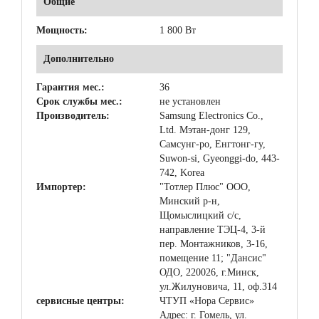
Общие
Мощность:
1 800 Вт
Дополнительно
Гарантия мес.:
36
Срок службы мес.:
не установлен
Производитель:
Samsung Electronics Co.,
Ltd. Мэтан-донг 129,
Самсунг-ро, Енгтонг-гу,
Suwon-si, Gyeonggi-do, 443-
742, Korea
Импортер:
"Тотлер Плюс" ООО,
Минский р-н,
Щомыслицкий с/с,
направление ТЭЦ-4, 3-й
пер. Монтажников, 3-16,
помещение 11; "Дансис"
ОДО, 220026, г.Минск,
ул.Жилуновича, 11, оф.314
сервисные центры:
ЧТУП «Нора Сервис»
Адрес: г. Гомель, ул.