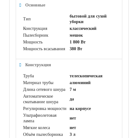
Основные
бытовой для сухой
Тип
уборки
Конструкция
классический
Пылесборник
мешок
Мощность
1 800 Вт
Мощность всасывания
380 Вт
Конструкция
Труба
телескопическая
Материал трубы
алюминий
Длина сетевого шнура
7 м
Автоматическое
да
сматывание шнура
Регулировка мощности
на корпусе
Ультрафиолетовая
нет
лампа
Мягкие колеса
нет
Объём пылесборника
3 л