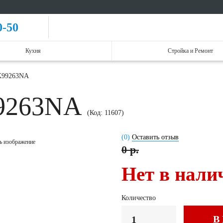
0-50
Кухня
Стройка и Ремонт
K99263NA
99263NA
(Код:
11607
)
(0)
Оставить отзыв
ь изображение
0 р.
Нет в нали
Количество
В