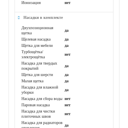
Ионизация
нет
Насадки в комплекте
Двухпозиционная
да
щетка
Щелевая насадка
да
Щетка для мебели
да
Турбощётка/
нет
электрощётка
Насадка для твердых
да
покрытий
Щетка для шерсти
да
Малая щетка
да
Насадка для влажной
да
уборки
Насадка для сбора воды
нет
Паровая насадка
нет
Насадка для чистки
нет
плиточных швов
Насадка для радиаторов
да
отопления