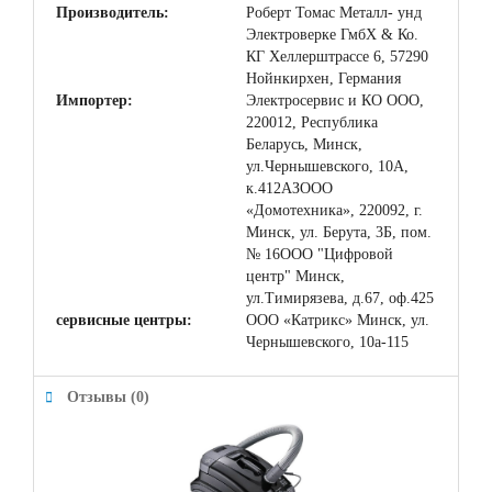
Производитель:
Роберт Томас Металл- унд
Электроверке ГмбХ & Ко.
КГ Хеллерштрассе 6, 57290
Нойнкирхен, Германия
Импортер:
Электросервис и КО ООО,
220012, Республика
Беларусь, Минск,
ул.Чернышевского, 10А,
к.412АЗООО
«Домотехника», 220092, г.
Минск, ул. Берута, 3Б, пом.
№ 16ООО "Цифровой
центр" Минск,
ул.Тимирязева, д.67, оф.425
сервисные центры:
ООО «Катрикс» Минск, ул.
Чернышевского, 10а-115
Отзывы (0)