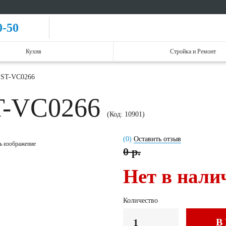
0-50
Кухня
Стройка и Ремонт
n ST-VC0266
ST-VC0266
(Код:
10901
)
(0)
Оставить отзыв
ь изображение
0 р.
Нет в нали
Количество
В