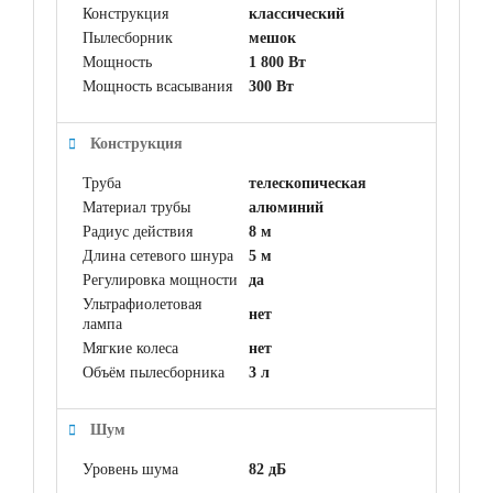
Конструкция
классический
Пылесборник
мешок
Мощность
1 800 Вт
Мощность всасывания
300 Вт
Конструкция
Труба
телескопическая
Материал трубы
алюминий
Радиус действия
8 м
Длина сетевого шнура
5 м
Регулировка мощности
да
Ультрафиолетовая
нет
лампа
Мягкие колеса
нет
Объём пылесборника
3 л
Шум
Уровень шума
82 дБ