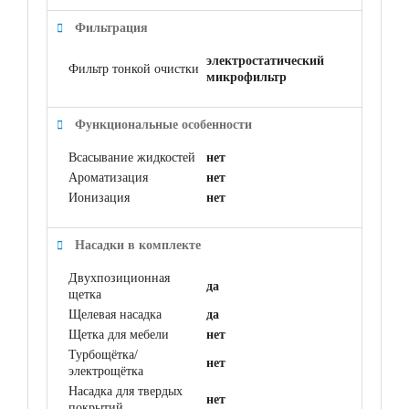
Фильтрация
электростатический
Фильтр тонкой очистки
микрофильтр
Функциональные особенности
Всасывание жидкостей
нет
Ароматизация
нет
Ионизация
нет
Насадки в комплекте
Двухпозиционная
да
щетка
Щелевая насадка
да
Щетка для мебели
нет
Турбощётка/
нет
электрощётка
Насадка для твердых
нет
покрытий