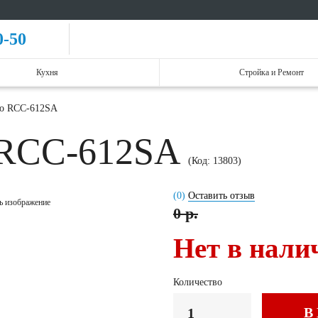
0-50
Кухня
Стройка и Ремонт
oo RCC-612SA
 RCC-612SA
(Код:
13803
)
(0)
Оставить отзыв
ь изображение
0 р.
Нет в нали
Количество
В