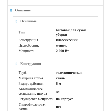
Описание
Основные
бытовой для сухой
Тип
уборки
Конструкция
классический
Пылесборник
мешок
Мощность
2 000 Вт
Конструкция
Труба
телескопическая
Материал трубы
сталь
Радиус действия
8 м
Автоматическое
да
сматывание шнура
Регулировка мощности
на корпусе
Ультрафиолетовая
нет
лампа