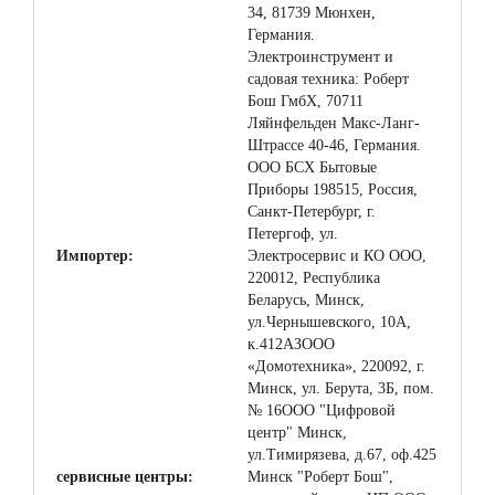
34, 81739 Мюнхен,
Германия.
Электроинструмент и
садовая техника: Роберт
Бош ГмбХ, 70711
Ляйнфельден Макс-Ланг-
Штрассе 40-46, Германия.
ООО БСХ Бытовые
Приборы 198515, Россия,
Санкт-Петербург, г.
Петергоф, ул.
Импортер:
Электросервис и КО ООО,
220012, Республика
Беларусь, Минск,
ул.Чернышевского, 10А,
к.412АЗООО
«Домотехника», 220092, г.
Минск, ул. Берута, 3Б, пом.
№ 16ООО "Цифровой
центр" Минск,
ул.Тимирязева, д.67, оф.425
сервисные центры:
Минск "Роберт Бош",