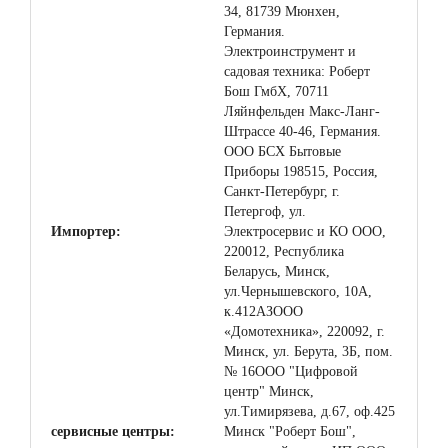
34, 81739 Мюнхен,
Германия.
Электроинструмент и
садовая техника: Роберт
Бош ГмбХ, 70711
Ляйнфельден Макс-Ланг-
Штрассе 40-46, Германия.
ООО БСХ Бытовые
Приборы 198515, Россия,
Санкт-Петербург, г.
Петергоф, ул.
Импортер:
Электросервис и КО ООО,
220012, Республика
Беларусь, Минск,
ул.Чернышевского, 10А,
к.412АЗООО
«Домотехника», 220092, г.
Минск, ул. Берута, 3Б, пом.
№ 16ООО "Цифровой
центр" Минск,
ул.Тимирязева, д.67, оф.425
сервисные центры:
Минск "Роберт Бош",