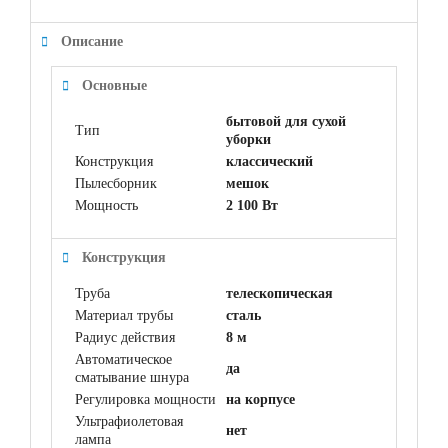
Описание
Основные
бытовой для сухой
Тип
уборки
Конструкция
классический
Пылесборник
мешок
Мощность
2 100 Вт
Конструкция
Труба
телескопическая
Материал трубы
сталь
Радиус действия
8 м
Автоматическое
да
сматывание шнура
Регулировка мощности
на корпусе
Ультрафиолетовая
нет
лампа