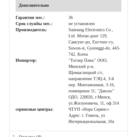
Дополнительно
Гарантия мес.:
36
Срок службы мес.:
не установлен
Производитель:
Samsung Electronics Co.,
Ltd. Мэтан-донг 129,
Самсунг-ро, Енгтонг-гу,
Suwon-si, Gyeonggi-do, 443-
742, Korea
Импортер:
"Тотлер Плюс" ООО,
Минский р-н,
Щомыслицкий с/с,
направление ТЭЦ-4, 3-й
пер. Монтажников, 3-16,
помещение 11; "Дансис"
ОДО, 220026, г.Минск,
ул.Жилуновича, 11, оф.314
сервисные центры:
ЧТУП «Нора Сервис»
Адрес: г. Гомель, ул.
Интернациональная, 10а
Отзывы (0)