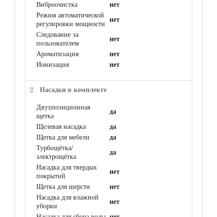
Виброочистка
нет
Режим автоматической
нет
регулировки мощности
Следование за
нет
пользователем
Ароматизация
нет
Ионизация
нет
Насадки в комплекте
Двухпозиционная
да
щетка
Щелевая насадка
да
Щетка для мебели
да
Турбощётка/
да
электрощётка
Насадка для твердых
нет
покрытий
Щетка для шерсти
нет
Насадка для влажной
нет
уборки
Насадка для сбора воды
нет