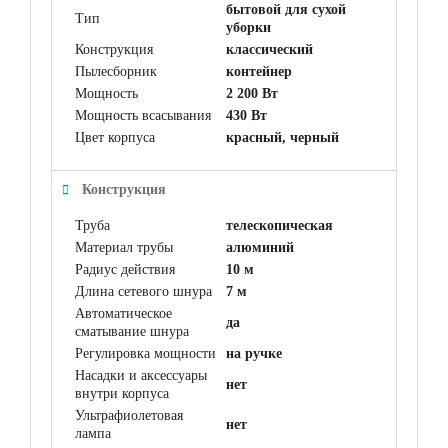
бытовой для сухой
Тип
уборки
Конструкция
классический
Пылесборник
контейнер
Мощность
2 200 Вт
Мощность всасывания
430 Вт
Цвет корпуса
красный, черный
Конструкция
Труба
телескопическая
Материал трубы
алюминий
Радиус действия
10 м
Длина сетевого шнура
7 м
Автоматическое
да
сматывание шнура
Регулировка мощности
на ручке
Насадки и аксессуары
нет
внутри корпуса
Ультрафиолетовая
нет
лампа