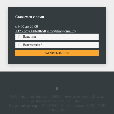
Свяжемся с вами
с 9:00 до 20:00
+375 (29) 140-00-50
info@shopgomel.by
ЗАКАЗАТЬ ЗВОНОК
ООО «ТрансТоргБизнес», 246050, Гомельская обл., г. Гомель,
ул. Жарковского, д. 11, оф. 1-64/3.
В торговом реестре с 28.03.2014, № регистрации 160331, УНП
490563798.