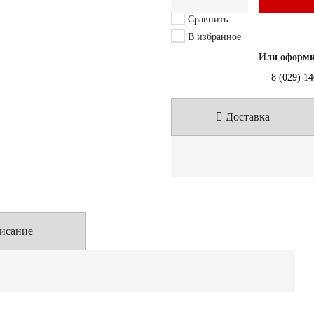
Сравнить
В избранное
Или оформит
—
8 (029) 1
Доставка
исание