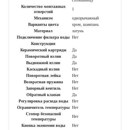
столешницу
Количество монтажных
1
отверстий
Механизм
однорычажный
Варианты цвета
хром, шампань
Материал
латунь
Подключение фильтра воды
Нет
Конструкция
Керамический картридж
Да
Поворотный излив
Да
Выдвижной излив
Да
Каскадный излив
Нет
Поворотная лейка
Нет
Возвратная пружина
Нет
Запорный вентиль
Нет
Обратный клапан
Да
Регулировка расхода воды
Нет
Ограничитель температуры
Нет
Стопор безопасной
Нет
температуры
Кнопка экономии воды
Нет