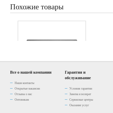
Похожие товары
Все о нашей компании
Гарантия и
обслуживание
Наши контакты
Открытые вакансии
Условия гарантии
Отзывы о нас
Замена и возврат
Кухонная мойка Blanco Enos
Кухонная мойка Blanco
Кухонная мойка Blanco
Кухонная мойка Blanco
Оптовикам
Сервисные центры
CLASSIC 45 S
FLEX mini
FLEX
40S
Оказание услуг