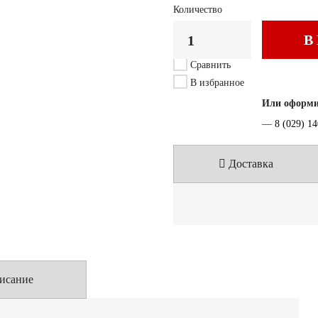
Количество
В
Сравнить
В избранное
Или оформит
—
8 (029) 1
Доставка
исание