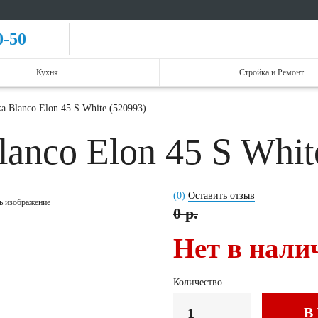
0-50
Кухня
Стройка и Ремонт
а Blanco Elon 45 S White (520993)
anco Elon 45 S Whit
(0)
Оставить отзыв
ь изображение
0 р.
Нет в нали
Количество
В