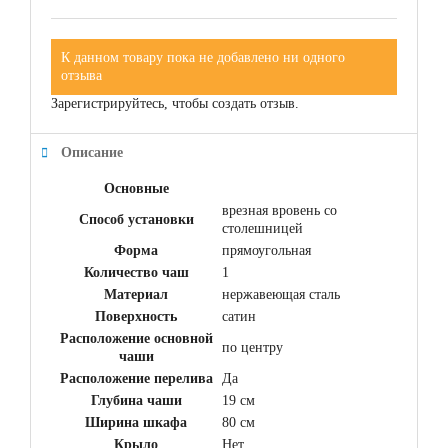
К данном товару пока не добавлено ни одного
отзыва
Зарегистрируйтесь, чтобы создать отзыв.
Описание
Основные
врезная вровень со
Способ установки
столешницей
Форма
прямоугольная
Количество чаш
1
Материал
нержавеющая сталь
Поверхность
сатин
Расположение основной
по центру
чаши
Расположение перелива
Да
Глубина чаши
19 см
Ширина шкафа
80 см
Крыло
Нет