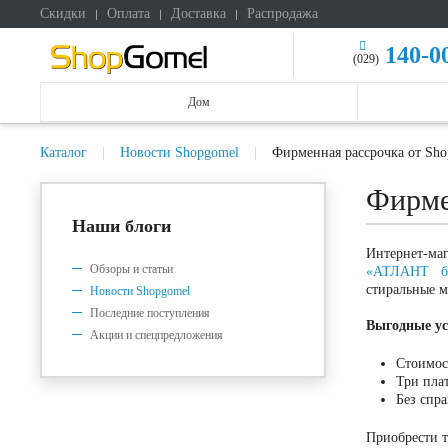
Скидки
Оплата
Доставка
Распродажа
140-0
(029)
Дом
Каталог
Новости Shopgomel
Фирменная рассрочка от Sh
Фирме
Наши блоги
Интернет-ма
Обзоры и статьи
«АТЛАНТ бе
стиральные 
Новости Shopgomel
Последние поступления
Выгодные ус
Акции и спецпредложения
Стоимос
Три пла
Без спра
Приобрести т