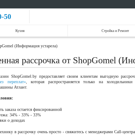
0-50
Кухня
Стройка и Ремонт
opGomel (Информация устарела)
нная рассрочка от ShopGomel (Ин
газин ShopGomel.by предоставляет своим клиентам выгодную рассроч
з переплат»
, которая распространяется только на холодильники
машины Атлант.
ловия:
ть заказа остается фиксированной
тежа: 34% - 33% - 33%
вки о доходах
ехнику в рассрочку очень просто - свяжитесь с менеджерами Call-центра