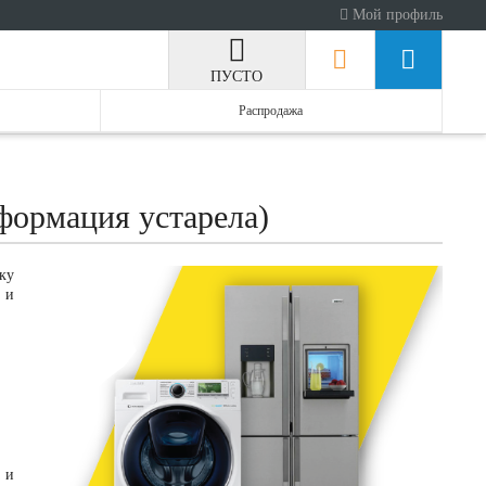
Мой профиль
ПУСТО
Распродажа
формация устарела)
ку
 и
 и