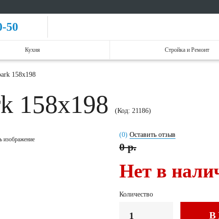
0-50
Кухня
Стройка и Ремонт
park 158x198
rk 158x198
(Код:
21186
)
(0)
Оставить отзыв
ь изображение
0 р.
Нет в нали
Количество
В