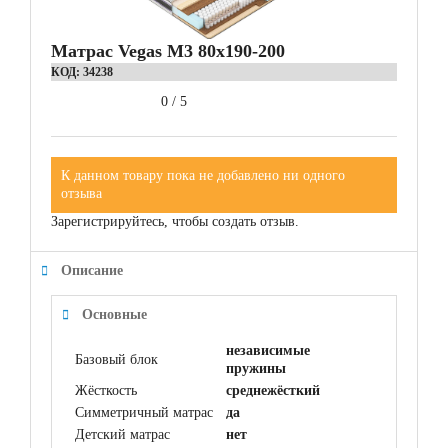
Матрас Vegas M3 80x190-200
КОД:
34238
0
/
5
К данном товару пока не добавлено ни одного
отзыва
Зарегистрируйтесь, чтобы создать отзыв.
Описание
Основные
независимые
Базовый блок
пружины
Жёсткость
среднежёсткий
Симметричный матрас
да
Детский матрас
нет