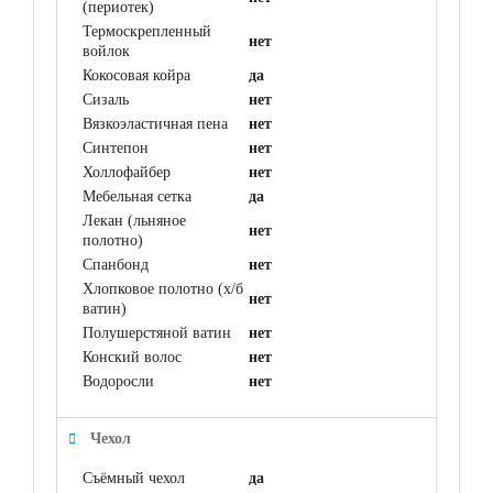
(периотек)
Термоскрепленный
нет
войлок
Кокосовая койра
да
Сизаль
нет
Вязкоэластичная пена
нет
Синтепон
нет
Холлофайбер
нет
Мебельная сетка
да
Лекан (льняное
нет
полотно)
Спанбонд
нет
Хлопковое полотно (х/б
нет
ватин)
Полушерстяной ватин
нет
Конский волос
нет
Водоросли
нет
Чехол
Съёмный чехол
да