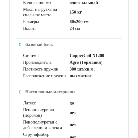
Количество мест
односпальный
Макс. нагрузка на
150 кг
спальное место
Размеры
80x200 см
Высота
24 см
Базовый блок
Система
CopperCoil X1200
Производитель
Agro (Германия)
Плотность пружин
300 шт/кв.м.
Расположение пружин
шахматное
Настилочные материалы
Латекс
да
Пенополиуретан
нет
(поролон)
Пенополиуретан с
нет
добавлением латекса
Струтофайбер
нет