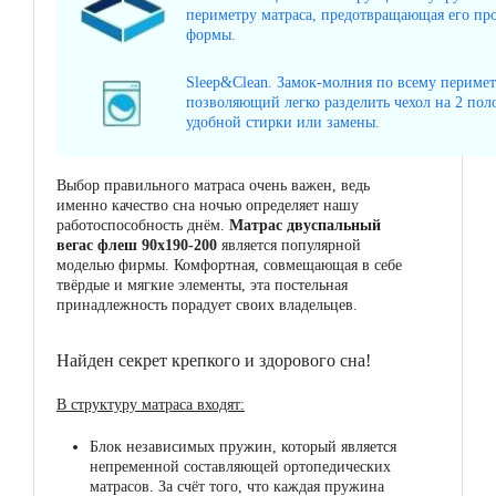
периметру матраса, предотвращающая его пр
формы.
Sleep&Clean. Замок-молния по всему перимет
позволяющий легко разделить чехол на 2 поло
удобной стирки или замены.
Выбор правильного матраса очень важен, ведь
именно качество сна ночью определяет нашу
работоспособность днём.
Матрас двуспальный
вегас флеш 90x190-200
является популярной
моделью фирмы. Комфортная, совмещающая в себе
твёрдые и мягкие элементы, эта постельная
принадлежность порадует своих владельцев.
Найден секрет крепкого и здорового сна!
В структуру матраса входят:
Блок независимых пружин, который является
непременной составляющей ортопедических
матрасов. За счёт того, что каждая пружина