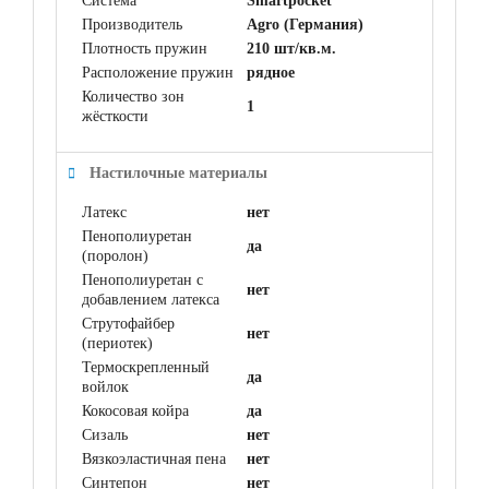
Система
Smartpocket
Производитель
Agro (Германия)
Плотность пружин
210 шт/кв.м.
Расположение пружин
рядное
Количество зон
1
жёсткости
Настилочные материалы
Латекс
нет
Пенополиуретан
да
(поролон)
Пенополиуретан с
нет
добавлением латекса
Струтофайбер
нет
(периотек)
Термоскрепленный
да
войлок
Кокосовая койра
да
Сизаль
нет
Вязкоэластичная пена
нет
Синтепон
нет