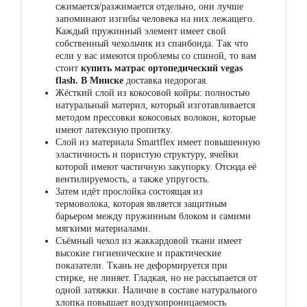
сжимается/разжимается отдельно, они лучше
запоминают изгибы человека на них лежащего.
Каждый пружинный элемент имеет свой
собственный чехольчик из спанбонда. Так что
если у вас имеются проблемы со спиной, то вам
стоит
купить матрас ортопедический vegas
flash. В Минске
доставка недорогая.
Жёсткий слой из кокосовой койры: полностью
натуральный материл, который изготавливается
методом прессовки кокосовых волокон, которые
имеют латексную пропитку.
Слой из материала Smartflex имеет повышенную
эластичность и пористую структуру, ячейки
которой имеют частичную закупорку. Отсюда её
вентилируемость, а также упругость.
Затем идёт прослойка состоящая из
термоволока, которая является защитным
барьером между пружинным блоком и самими
мягкими материалами.
Съёмный чехол из жаккардовой ткани имеет
высокие гигиенические и практические
показатели. Ткань не деформируется при
стирке, не линяет. Гладкая, но не рассыпается от
одной затяжки. Наличие в составе натурального
хлопка повышает воздухопроницаемость