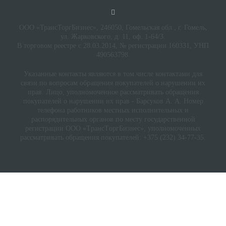
ООО «ТрансТоргБизнес», 246050, Гомельская обл., г. Гомель,
ул. Жарковского, д. 11, оф. 1-64/3.
В торговом реестре с 28.03.2014, № регистрации 160331, УНП
490563798.
Указанные контакты являются в том числе контактами для
связи по вопросам обращения покупателей о нарушении их
прав. Лицо, уполномоченное рассматривать обращения
покупателей о нарушении их прав - Барсуков А. А. Номер
телефона работников местных исполнительных и
распорядительных органов по месту государственной
регистрации ООО «TрaнcТopгБизнec», уполномоченных
рассматривать обращения покупателей: +375 (232) 34-77-35.