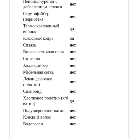
Пенополиуретан с
нет
добавлением латекса
Струтофайбер
нет
(периотек)
Термоскрепленный
да
войлок
Кокосовая койра
да
Сизаль
нет
Вязкоэластичная пена
нет
Синтепон
нет
Холлофайбер
нет
Мебельная сетка
нет
Лекан (льняное
нет
полотно)
Спанбонд
нет
Хлопковое полотно (х/б
да
ватин)
Полушерстяной ватин
нет
Конский волос
нет
Водоросли
нет