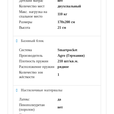
Детский матрас
нет
Количество мест
двухспальный
Макс. нагрузка на
110 кг
спальное место
Размеры
170x200 см
Высота
21 см
Базовый блок
Система
Smartpocket
Производитель
Agro (Германия)
Плотность пружин
210 шт/кв.м.
Расположение пружин
рядное
Количество зон
1
жёсткости
Настилочные материалы
Латекс
да
Пенополиуретан
нет
(поролон)