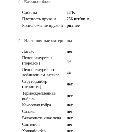
Базовый блок
Система
TFK
Плотность пружин
256 шт/кв.м.
Расположение пружин
рядное
Настилочные материалы
Латекс
нет
Пенополиуретан
да
(поролон)
Пенополиуретан с
да
добавлением латекса
Струтофайбер
нет
(периотек)
Термоскрепленный
нет
войлок
Кокосовая койра
нет
Сизаль
нет
Вязкоэластичная пена
нет
Синтепон
нет
Холлофайбер
нет