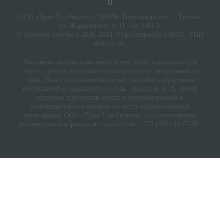
ООО «ТрансТоргБизнес», 246050, Гомельская обл., г. Гомель,
ул. Жарковского, д. 11, оф. 1-64/3.
В торговом реестре с 28.03.2014, № регистрации 160331, УНП
490563798.
Указанные контакты являются в том числе контактами для
связи по вопросам обращения покупателей о нарушении их
прав. Лицо, уполномоченное рассматривать обращения
покупателей о нарушении их прав - Барсуков А. А. Номер
телефона работников местных исполнительных и
распорядительных органов по месту государственной
регистрации ООО «TрaнcТopгБизнec», уполномоченных
рассматривать обращения покупателей: +375 (232) 34-77-35.