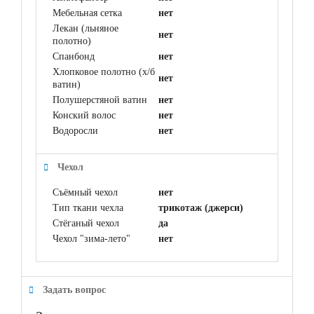
Мебельная сетка
нет
Лекан (льняное
нет
полотно)
Спанбонд
нет
Хлопковое полотно (х/б
нет
ватин)
Полушерстяной ватин
нет
Конский волос
нет
Водоросли
нет
Чехол
Съёмный чехол
нет
Тип ткани чехла
трикотаж (джерси)
Стёганый чехол
да
Чехол "зима-лето"
нет
Задать вопрос