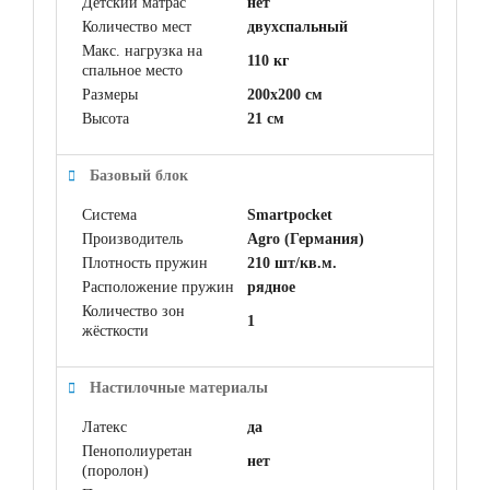
Детский матрас
нет
Количество мест
двухспальный
Макс. нагрузка на
110 кг
спальное место
Размеры
200x200 см
Высота
21 см
Базовый блок
Система
Smartpocket
Производитель
Agro (Германия)
Плотность пружин
210 шт/кв.м.
Расположение пружин
рядное
Количество зон
1
жёсткости
Настилочные материалы
Латекс
да
Пенополиуретан
нет
(поролон)