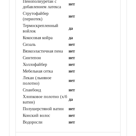
Пенополиуретан с
нет
добавлением латекса
Струтофайбер
нет
(периотек)
Термоскрепленный
да
войлок
Кокосовая койра
да
Сизаль
нет
Вязкоэластичная пена
нет
Синтепон
нет
Холлофайбер
нет
Мебельная сетка
нет
Лекан (льняное
нет
полотно)
Спанбонд
нет
Хлопковое полотно (х/б
да
ватин)
Полушерстяной ватин
нет
Конский волос
нет
Водоросли
нет