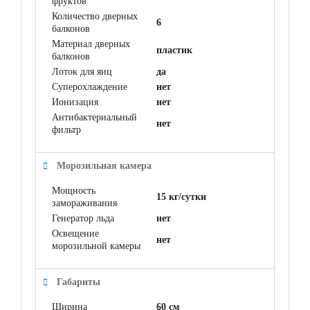
фруктов
Количество дверных
6
балконов
Материал дверных
пластик
балконов
Лоток для яиц
да
Суперохлаждение
нет
Ионизация
нет
Антибактериальный
нет
фильтр
Морозильная камера
Мощность
15 кг/сутки
замораживания
Генератор льда
нет
Освещение
нет
морозильной камеры
Габариты
Ширина
60 см