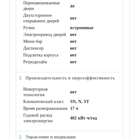
Перенавешиваемые
да
двери
Двухстороннее
нет
открывание дверей
Ручки
встроенные
Электропривод дверей
нет
Мини-бар
нет
Диспенсер
нет
Подсветка корпуса
нет
Ретродизайн
нет
Производительность и энергоэффективность
Инверторная
нет
технология
Климатический класс
SN, N, ST
Время размораживания
17 ч
Годовой расход
402 кВт·ч/год
электроэнергии
Управление и индикация