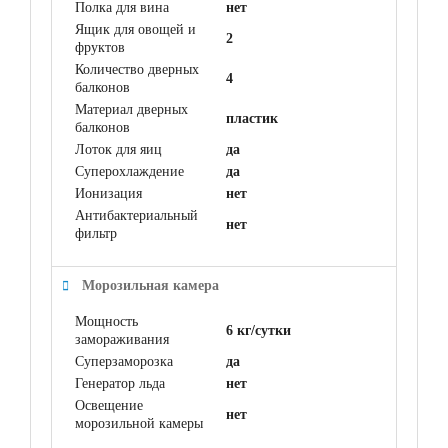
Полка для вина
нет
Ящик для овощей и
2
фруктов
Количество дверных
4
балконов
Материал дверных
пластик
балконов
Лоток для яиц
да
Суперохлаждение
да
Ионизация
нет
Антибактериальный
нет
фильтр
Морозильная камера
Мощность
6 кг/сутки
замораживания
Суперзаморозка
да
Генератор льда
нет
Освещение
нет
морозильной камеры