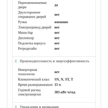
Перенавешиваемые
да
двери
Двухстороннее
нет
открывание дверей
Ручки
внешние
Электропривод дверей
нет
Мини-бар
нет
Диспенсер
нет
Подсветка корпуса
нет
Ретродизайн
нет
Производительность и энергоэффективность
Инверторная
нет
технология
Климатический класс
SN, N, ST, T
Время размораживания
15 ч
Годовой расход
383 кВт·ч/год
электроэнергии
Управление и индикация