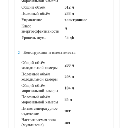
морозильной камеры
Общий объём
312 л
Полезный объём
288 л
Управление
электронное
Класс
A
энергоэффективности
Уровень шума
43 дБ
Конструкция и вместимость
Общий объём
208 л
холодильной камеры
Полезный объём
203 л
холодильной камеры
Общий объём
104 л
морозильной камеры
Полезный объём
85 л
морозильной камеры
Низкотемпературное
нет
отделение
Настраиваемая зона
нет
(мультизона)