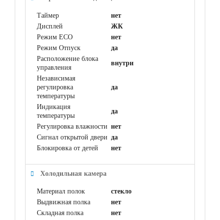
Таймер
нет
Дисплей
ЖК
Режим ECO
нет
Режим Отпуск
да
Расположение блока
внутри
управления
Независимая
регулировка
да
температуры
Индикация
да
температуры
Регулировка влажности
нет
Сигнал открытой двери
да
Блокировка от детей
нет
Холодильная камера
Материал полок
стекло
Выдвижная полка
нет
Складная полка
нет