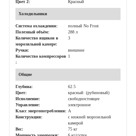
Цвет 2:
Красный
Холодильники
Система охлаждения:
полный No Frost
Полезный объём:
288 л
Количество ящиков в
3
морозильной камере:
Ручки:
внешние
Количество компрессоров
1
:
Общие
Глубина:
62.5
Цвет:
красный (рубиновый)
Исполнение:
свободностоящее
Управление:
электронное
Класс энергопотребления:
A
Конструкция:
с нижней морозильной
камерой
Вес:
75 кг
Мощность заморозки:
6 кг/сутки