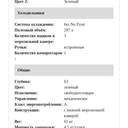
Цвет 2:
Зеленый
Холодильники
Система охлаждения:
без No Frost
Полезный объём:
297 л
Количество ящиков в
3
морозильной камере:
Ручки:
встроенные
Количество компрессоров
1
:
Общие
Глубина:
63
Цвет:
зеленый
Исполнение:
свободностоящее
Управление:
механическое
Класс энергопотребления:
A
Конструкция:
с нижней морозильной
камерой
Вес:
61 кг
Мощность заморозки:
4.5 кг/сутки