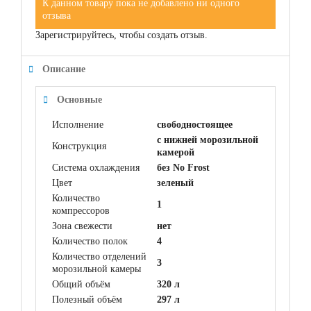
К данном товару пока не добавлено ни одного
отзыва
Зарегистрируйтесь, чтобы создать отзыв.
Описание
Основные
Исполнение
свободностоящее
с нижней морозильной
Конструкция
камерой
Система охлаждения
без No Frost
Цвет
зеленый
Количество
1
компрессоров
Зона свежести
нет
Количество полок
4
Количество отделений
3
морозильной камеры
Общий объём
320 л
Полезный объём
297 л