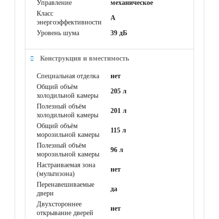
Управление
механическое
Класс
A
энергоэффективности
Уровень шума
39 дБ
Конструкция и вместимость
Специальная отделка
нет
Общий объём
205 л
холодильной камеры
Полезный объём
201 л
холодильной камеры
Общий объём
115 л
морозильной камеры
Полезный объём
96 л
морозильной камеры
Настраиваемая зона
нет
(мультизона)
Перенавешиваемые
да
двери
Двухстороннее
нет
открывание дверей