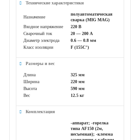
Технические характеристики
полуавтоматическая
Назначение
сварка (MIG MAG)
Входное напряжение
220 В
Сварочный ток
20 — 200 А
Диаметр электрода
0.6 — 0.8 мм
Класс изоляции
F (155C°)
Размеры и вес
Длина
325 мм
Ширина
220 мм
Высота
590 мм
Вес
12.5 кг
Комплектация
-аппарат; -горелка
типа AF150 (2м,
несъемная); -клемма
заземления с кабелем