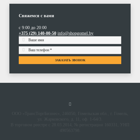
Свяжемся с вами
с 9:00 до 20:00
+375 (29) 140-00-50
info@shopgomel.by
ЗАКАЗАТЬ ЗВОНОК
ООО «ТрансТоргБизнес», 246050, Гомельская обл., г. Гомель,
ул. Жарковского, д. 11, оф. 1-64/3.
В торговом реестре с 28.03.2014, № регистрации 160331, УНП
490563798.