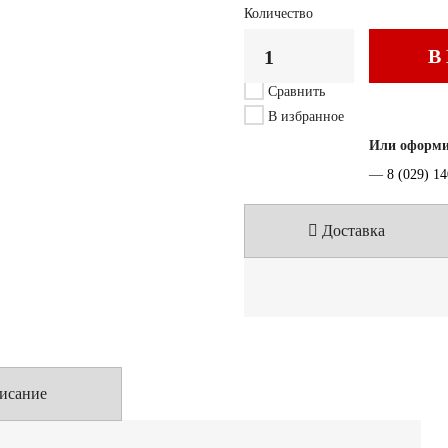
Количество
В
Сравнить
В избранное
Или оформит
—
8 (029) 1
Доставка
исание