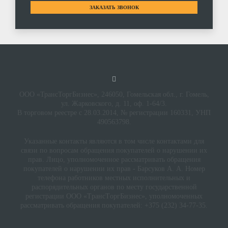
ЗАКАЗАТЬ ЗВОНОК
ООО «ТрансТоргБизнес», 246050, Гомельская обл., г. Гомель,
ул. Жарковского, д. 11, оф. 1-64/3.
В торговом реестре с 28.03.2014, № регистрации 160331, УНП
490563798.
Указанные контакты являются в том числе контактами для
связи по вопросам обращения покупателей о нарушении их
прав. Лицо, уполномоченное рассматривать обращения
покупателей о нарушении их прав - Барсуков А. А. Номер
телефона работников местных исполнительных и
распорядительных органов по месту государственной
регистрации ООО «TрaнcТopгБизнec», уполномоченных
рассматривать обращения покупателей: +375 (232) 34-77-35.