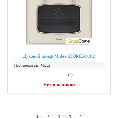
Духовой шкаф Midea 65DME40102
Производитель:
Midea
(0)
|
Нет в наличии
1
2
3