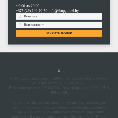
с 9:00 до 20:00
+375 (29) 140-00-50
info@shopgomel.by
ЗАКАЗАТЬ ЗВОНОК
ООО «ТрансТоргБизнес», 246050, Гомельская обл., г. Гомель,
ул. Жарковского, д. 11, оф. 1-64/3.
В торговом реестре с 28.03.2014, № регистрации 160331, УНП
490563798.
Указанные контакты являются в том числе контактами для
связи по вопросам обращения покупателей о нарушении их
прав. Лицо, уполномоченное рассматривать обращения
покупателей о нарушении их прав - Барсуков А. А. Номер