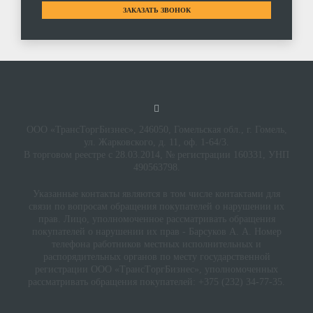
ЗАКАЗАТЬ ЗВОНОК
ООО «ТрансТоргБизнес», 246050, Гомельская обл., г. Гомель,
ул. Жарковского, д. 11, оф. 1-64/3.
В торговом реестре с 28.03.2014, № регистрации 160331, УНП
490563798.
Указанные контакты являются в том числе контактами для
связи по вопросам обращения покупателей о нарушении их
прав. Лицо, уполномоченное рассматривать обращения
покупателей о нарушении их прав - Барсуков А. А. Номер
телефона работников местных исполнительных и
распорядительных органов по месту государственной
регистрации ООО «TрaнcТopгБизнec», уполномоченных
рассматривать обращения покупателей: +375 (232) 34-77-35.